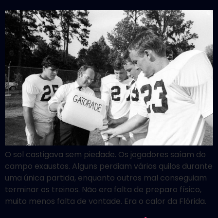
O sol castigava sem piedade. Os jogadores saíam do
campo exaustos. Alguns perdiam vários quilos durante
uma única partida, enquanto outros mal conseguiam
terminar os treinos. Não era falta de preparo físico,
muito menos falta de vontade. Era o calor da Flórida.