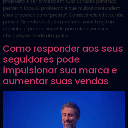
propósito. É ter firmeza em suas atitudes para não
perder o foco. O problema é que muitos confundem
esse processo com “pressa”. Consistência é foco, não
pressa. Quando você tem um foco, você traça um
caminho e precisa segui-lo para alcançar seus
objetivos, evitando atropelos.
Como responder aos seus
seguidores pode
impulsionar sua marca e
aumentar suas vendas