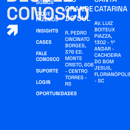
SOMOS
CONOSCO
GRANDE
CATARINA
O QUE
DO SUL
FAZEMOS
AV. LUIZ
BOITEUX
INSIGHTS
R. PEDRO
PIAZZA,
CINCINATO
CASES
1302 - 1º
BORGES,
ANDAR -
376 ED.
FALE
CACHOEIRA
MONTE
CONOSCO
DO BOM
CRISTO, 606
JESUS,
SUPORTE
- CENTRO
FLORIANÓPOLI
TORRES -
- SC
LOGIN
RS
OPORTUNIDADES