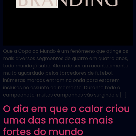
Que a Copa do Mundo é um fenômeno que atinge os
mais diversos segmentos de quatro em quatro anos,
todo mundo já sabe. Além de ser um acontecimento
muito aguardado pelos torcedores de futebol,
inúmeras marcas entram na onda para estarem
inclusas no assunto do momento. Durante todo o
campeonato, muitas campanhas vão surgindo e […]
O dia em que o calor criou
uma das marcas mais
fortes do mundo