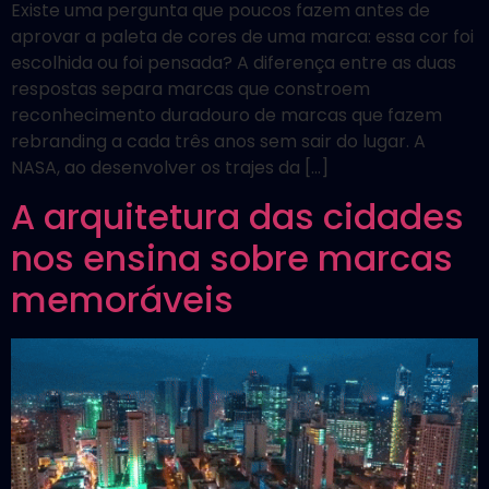
Existe uma pergunta que poucos fazem antes de
aprovar a paleta de cores de uma marca: essa cor foi
escolhida ou foi pensada? A diferença entre as duas
respostas separa marcas que constroem
reconhecimento duradouro de marcas que fazem
rebranding a cada três anos sem sair do lugar. A
NASA, ao desenvolver os trajes da […]
A arquitetura das cidades
nos ensina sobre marcas
memoráveis